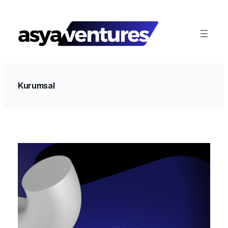
İçeriğe
geç
Kurumsal